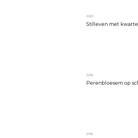
2020
Stilleven met kwartel
2016
Perenbloesem op sch
2016