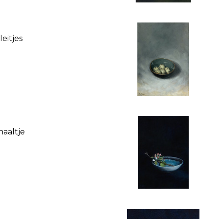
eitjes
aaltje