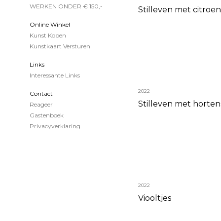
WERKEN ONDER € 150,-
Stilleven met citroe
Online Winkel
Kunst Kopen
Kunstkaart Versturen
Links
Interessante Links
2022
Contact
Stilleven met horten
Reageer
Gastenboek
Privacyverklaring
2022
Viooltjes