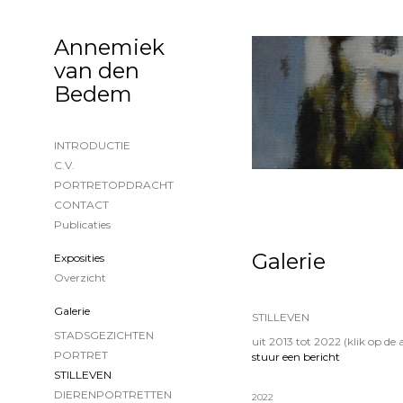
Annemiek
van den
Bedem
INTRODUCTIE
C.V.
PORTRETOPDRACHT
CONTACT
Publicaties
Galerie
Exposities
Overzicht
Galerie
STILLEVEN
STADSGEZICHTEN
uit 2013 tot 2022
(klik op de
PORTRET
stuur een bericht
STILLEVEN
DIERENPORTRETTEN
2022