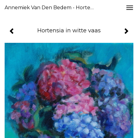
Annemiek Van Den Bedem - Hortensia In Witte Vaas
Togg
navi
Hortensia in witte vaas