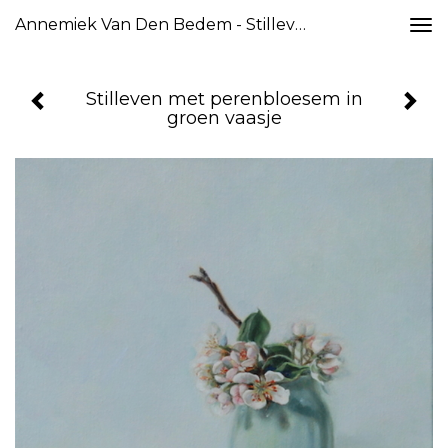
Annemiek Van Den Bedem - Stilleven Met Perenbloesem In Groen Vaasje
Togg
navi
Stilleven met perenbloesem in
groen vaasje