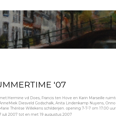
UMMERTIME '07
met:Hermine vd Does, Francis ten Hove en Karin Marseille ruim
AnneMiek Diesveld Godschalk, Anita Lindenkamp Nuyens, Onno
Marie Thérèse Willekens schilderijen. opening 7-7-7 om 17.00 uur
7 juli 2007 tot en met 19 augustus 2007