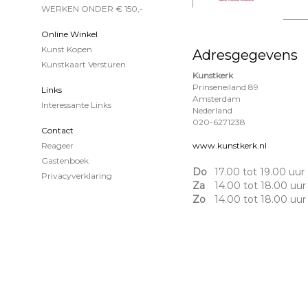
WERKEN ONDER € 150,-
Online Winkel
Kunst Kopen
Adresgegevens
Kunstkaart Versturen
Kunstkerk
Prinseneiland 89
Links
Amsterdam
Interessante Links
Nederland
020-6271238
Contact
www.kunstkerk.nl
Reageer
Gastenboek
Do
17.00 tot 19.00 uur
Privacyverklaring
Za
14.00 tot 18.00 uur
Zo
14.00 tot 18.00 uur