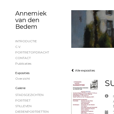
Annemiek
van den
Bedem
INTRODUCTIE
C.V.
PORTRETOPDRACHT
CONTACT
Publicaties
Alle exposities
Exposities
Overzicht
S
Galerie
STADSGEZICHTEN
PORTRET
STILLEVEN
DIERENPORTRETTEN