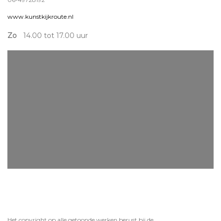
www.kunstkijkroute.nl
Zo
14.00 tot 17.00 uur
Het copyright op alle getoonde werken berust bij de