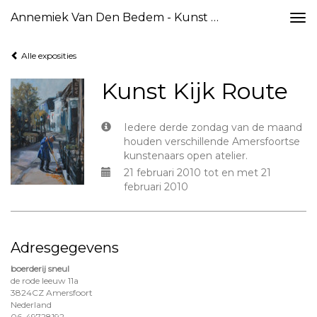
Annemiek Van Den Bedem - Kunst Kijk Route
Togg
navi
Alle exposities
Kunst Kijk Route
Iedere derde zondag van de maand
houden verschillende Amersfoortse
kunstenaars open atelier.
21 februari 2010 tot en met 21
februari 2010
Adresgegevens
boerderij sneul
de rode leeuw 11a
3824CZ Amersfoort
Nederland
06-49728192